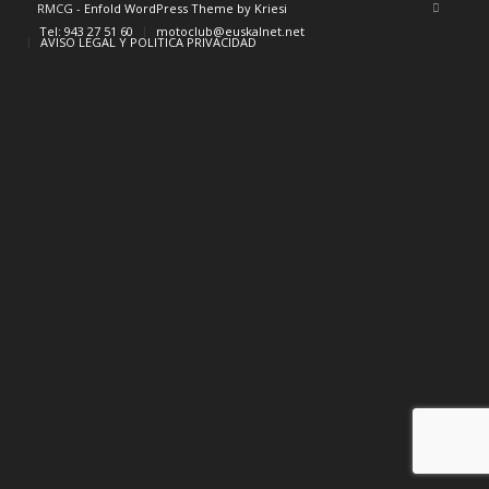
RMCG -
Enfold WordPress Theme by Kriesi
Tel: 943 27 51 60
motoclub@euskalnet.net
AVISO LEGAL Y POLITICA PRIVACIDAD