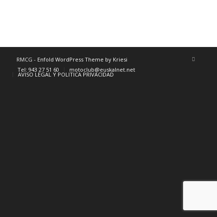
RMCG -
Enfold WordPress Theme by Kriesi
Tel: 943 27 51 60
motoclub@euskalnet.net
AVISO LEGAL Y POLITICA PRIVACIDAD